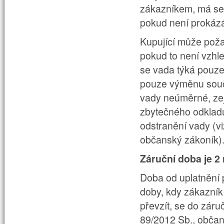
zákazníkem, má se z
pokud není
prokáz
Kupující
může poža
pokud to není vzh
se vada týká pouze
pouze výměnu součá
vady neúměrné, zej
zbytečného odkladu
odstranění vady (v
občanský zákoník)
Záruční doba je 2 
Doba od uplatnění 
doby, kdy zákazník
převzít, se do záru
89/2012 Sb., občan