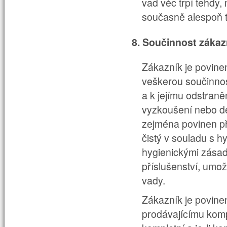
vad věc trpí tehdy,
současně alespoň tř
8. Součinnost zákaz
Zákazník je povine
veškerou součinnos
a k jejímu odstran
vyzkoušení nebo d
zejména povinen př
čistý v souladu s 
hygienickými zásad
příslušenství, umož
vady.
Zákazník je povine
prodávajícímu
komp