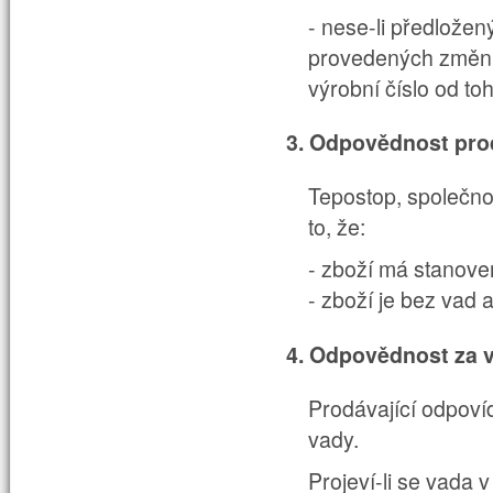
- nese-li předložen
provedených změn ú
výrobní číslo od toh
3. Odpovědnost pro
Tepostop, společn
to, že:
- zboží má stanoven
- zboží je bez vad
4. Odpovědnost za v
Prodávající odpoví
vady.
Projeví-li
se vada v