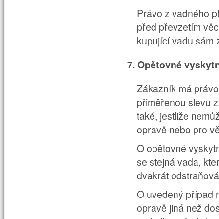
Právo z vadného pl
před převzetím věc
kupující vadu sám 
7. Opětovné vyskytn
Zákazník má právo 
přiměřenou slevu z
také, jestliže nemů
opravě nebo pro vě
O opětovné vyskytnu
se stejná vada, kte
dvakrát odstraňová
O uvedený případ ne
opravě jiná než d