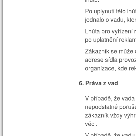
Po uplynutí této lh
jednalo o vadu, kte
Lhůta pro vyřízení
po uplatnění rekla
Zákazník se může 
adrese sídla provoz
organizace, kde rek
6. Práva z vad
V případě, že vada 
nepodstatné poruš
zákazník vždy výh
věci.
V případě, že vadu 