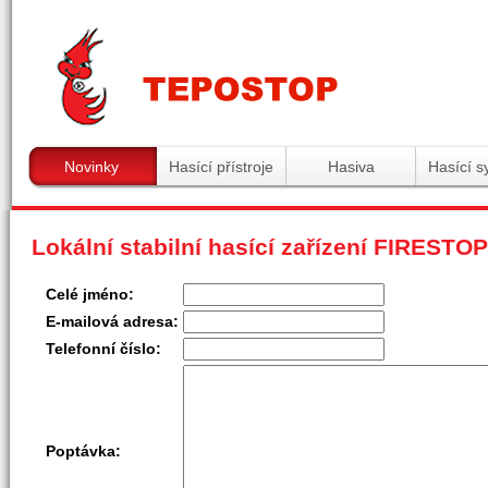
Tepostop - www.hasici-pristro
Novinky
Hasící přístroje
Hasiva
Hasící 
Lokální stabilní hasící zařízení FIRESTOP
Celé jméno:
E-mailová adresa:
Telefonní číslo:
Poptávka: